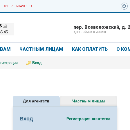
КОНТРОЛЬ КАЧЕСТВА
$
пер. Всеволожский, д. 2/
85.45
АДРЕС ОФИСА В МОСКВЕ
ТВАМ
ЧАСТНЫМ ЛИЦАМ
КАК ОПЛАТИТЬ
О КО
гистрация
Вход
Для агентств
Частным лицам
Вход
Регистрация агентства