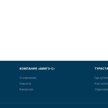
КОМПАНИЯ «АМИГО-С»
ТУРИСТ
О компании
Где купит
Новости
Как опла
Вакансии
Страхова