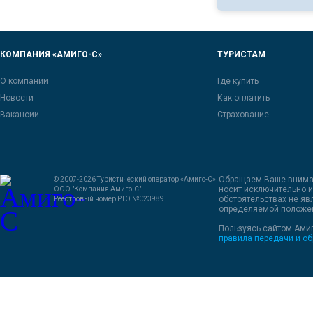
КОМПАНИЯ «АМИГО-С»
ТУРИСТАМ
О компании
Где купить
Новости
Как оплатить
Вакансии
Страхование
Обращаем Ваше внимани
© 2007-2026 Туристический оператор «Амиго-С»
носит исключительно и
ООО "Компания Амиго-С"
обстоятельствах не яв
Реестровый номер РТО №023989
определяемой положен
Пользуясь
сайтом Ами
правила передачи и о